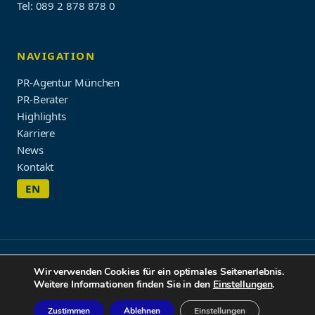
Tel: 089 2 878 878 0
NAVIGATION
PR-Agentur München
PR-Berater
Highlights
Karriere
News
Kontakt
EN
Impressum & Datenschutz
Wir verwenden Cookies für ein optimales Seitenerlebnis.
© 2026 WORDUP PR
Weitere Informationen finden Sie in den
Einstellungen
.
Zustimmen
Ablehnen
Einstellungen