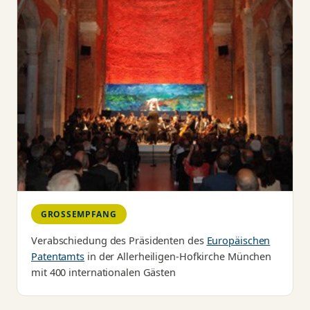
GROSSEMPFANG
Verabschiedung des Präsidenten des
Europäischen
Patentamts
in der Allerheiligen-Hofkirche München
mit 400 internationalen Gästen