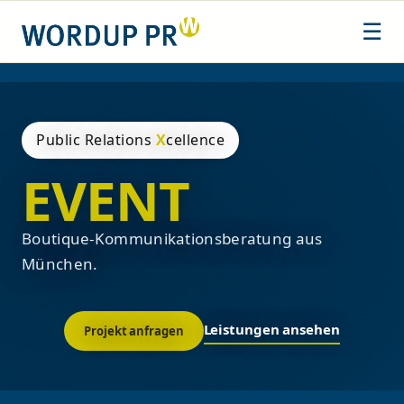
Zum
☰
Inhalt
springen
Public Relations
X
cellence
EVENT
Boutique-Kommunikationsberatung aus
München.
Leistungen ansehen
Projekt anfragen