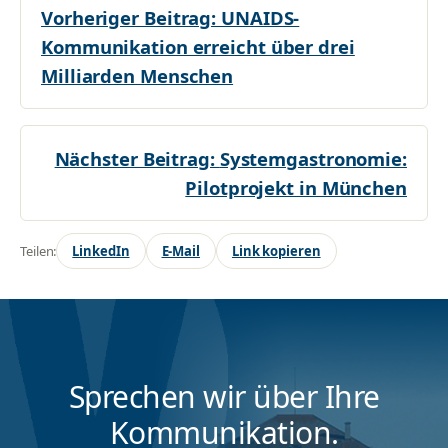
Vorheriger Beitrag:
UNAIDS-
Kommunikation erreicht über drei
Milliarden Menschen
Nächster Beitrag:
Systemgastronomie:
Pilotprojekt in München
Teilen:
LinkedIn
E-Mail
Link kopieren
Sprechen wir über Ihre
Kommunikation.