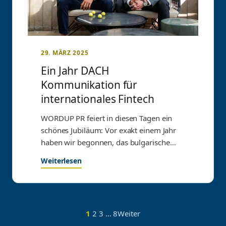
29. MÄRZ 2025
Ein Jahr DACH
Kommunikation für
internationales Fintech
WORDUP PR feiert in diesen Tagen ein
schönes Jubiläum: Vor exakt einem Jahr
haben wir begonnen, das bulgarische
Fintech-Unternehmen Payhawk…
Weiterlesen
1
2
3
…
8
Weiter