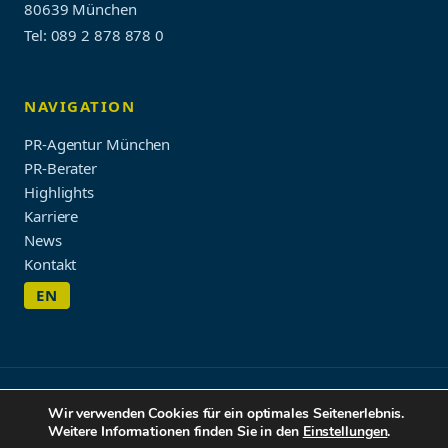
80639 München
Tel: 089 2 878 878 0
NAVIGATION
PR-Agentur München
PR-Berater
Highlights
Karriere
News
Kontakt
EN
Impressum & Datenschutz
Wir verwenden Cookies für ein optimales Seitenerlebnis.
© 2026 WORDUP PR
Weitere Informationen finden Sie in den
Einstellungen
.