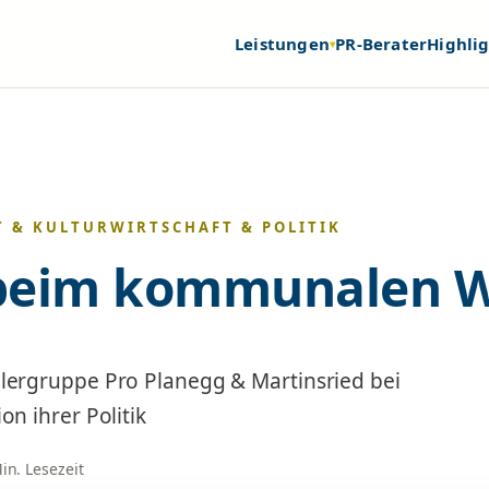
Leistungen
PR-Berater
Highli
▾
T & KULTUR
WIRTSCHAFT & POLITIK
beim kommunalen 
ergruppe Pro Planegg & Martinsried bei
n ihrer Politik
Min. Lesezeit