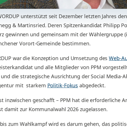
ORDUP unterstützt seit Dezember letzten Jahres d
gg & Martinsried. Deren Spitzenkandidat Philipp Poll
rz gewinnen und gemeinsam mit der Wählergruppe (in
Münchener Vorort-Gemeinde bestimmen.
RDUP war die Konzeption und Umsetzung des
Web-Auf
terkandidat und alle Mitglieder von PPM vorgestellt 
 und die strategische Ausrichtung der Social Media-Ak
gentur mit starkem
Politik-Fokus
abgedeckt.
st inzwischen geschafft – PPM hat die erforderliche A
 ist damit zur Kommunalwahl 2026 zugelassen.
s zum Wahlkampf wird es darum gehen, das politisch