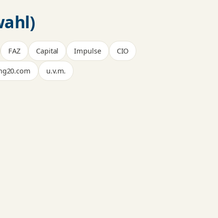
ahl)
FAZ
Capital
Impulse
CIO
ing20.com
u.v.m.