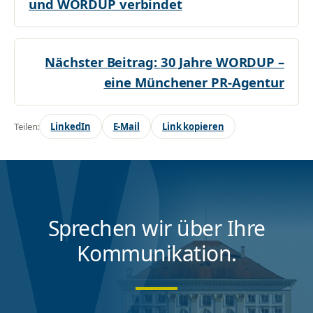
und WORDUP verbindet
Nächster Beitrag:
30 Jahre WORDUP –
eine Münchener PR-Agentur
Teilen:
LinkedIn
E-Mail
Link kopieren
Sprechen wir über Ihre
Kommunikation.