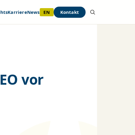
EN
Kontakt
ghts
Karriere
News
CEO vor