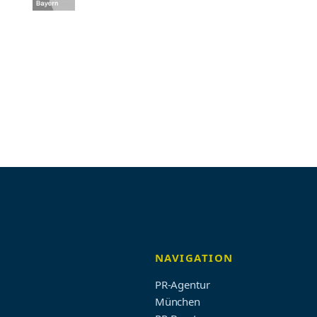
NAVIGATION
PR-Agentur
München