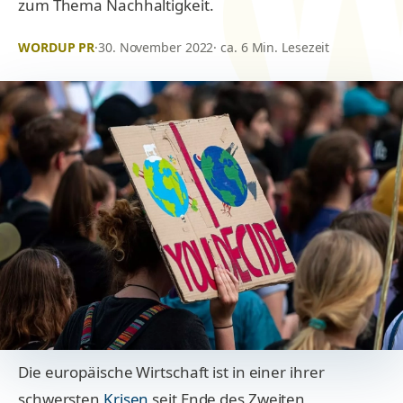
zum Thema Nachhaltigkeit.
WORDUP PR
·
30. November 2022
· ca. 6 Min. Lesezeit
Die europäische Wirtschaft ist in einer ihrer
schwersten
Krisen
seit Ende des Zweiten